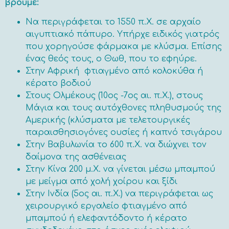
βρούμε:
Να περιγράφεται το 1550 π.Χ. σε αρχαίο
αιγυπτιακό πάπυρο. Υπήρχε ειδικός γιατρός
που χορηγούσε φάρμακα με κλύσμα. Επίσης
ένας θεός τους, ο Θωθ, που το εφηύρε.
Στην Αφρική φτιαγμένο από κολοκύθα ή
κέρατο βοδιού
Στους Ολμέκους (10ος -7ος αι. π.Χ.), στους
Μάγια και τους αυτόχθονες πληθυσμούς της
Αμερικής (κλύσματα με τελετουργικές
παραισθησιογόνες ουσίες ή καπνό τσιγάρου
Στην Βαβυλωνία το 600 π.Χ. να διώχνει τον
δαίμονα της ασθένειας
Στην Κίνα 200 μ.Χ. να γίνεται μέσω μπαμπού
με μείγμα από χολή χοίρου και ξίδι
Στην Ινδία (5ος αι. π.Χ.) να περιγράφεται ως
χειρουργικό εργαλείο φτιαγμένο από
μπαμπού ή ελεφαντόδοντο ή κέρατο