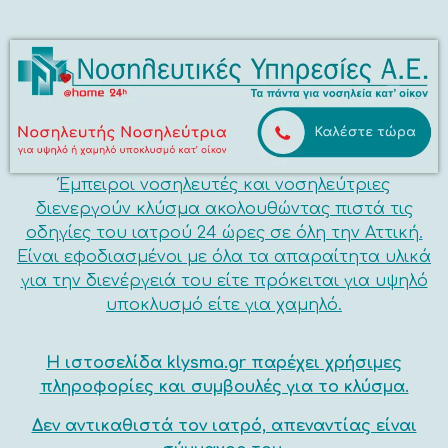
Έμπειροι νοσηλευτές και νοσηλεύτριες
διενεργούν κλύσμα ακολουθώντας πιστά τις
οδηγίες του ιατρού 24 ώρες σε όλη την Αττική.
Είναι εφοδιασμένοι με όλα τα απαραίτητα υλικά
για την διενέργειά του είτε πρόκειται για υψηλό
υποκλυσμό είτε για χαμηλό.
Η ιστοσελίδα klysma.gr παρέχει χρήσιμες
πληροφορίες και συμβουλές για το κλύσμα.
Δεν αντικαθιστά τον ιατρό, απεναντίας είναι